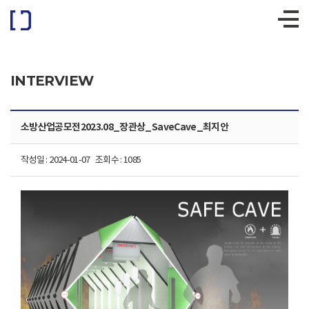
협
협
성
성
INTERVIEW
대
대
소방산업공모전2023.08_장관상_SaveCave_최지안
학
학
교
교
작성일 : 2024-01-07 조회수 : 1085
산
산
업
업
디
디
자
자