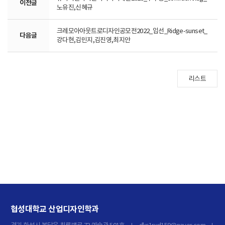
이전글
노유진,신혜규
크레모아아웃트로디자인공모전2022_입선_Ridge-sunset_
다음글
강다현,김민지,김진영,최지안
리스트
협성대학교 산업디자인학과