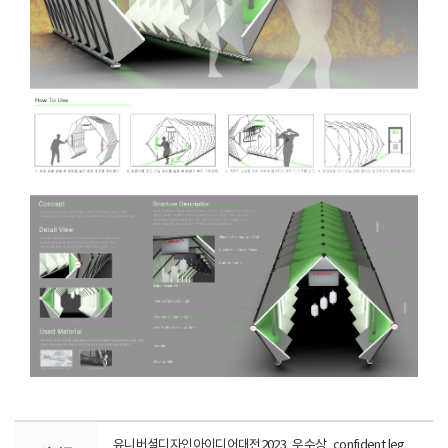
인
인
학
학
과
과
유니버셜디자인아이디어대전2023_우수상_confident leg_